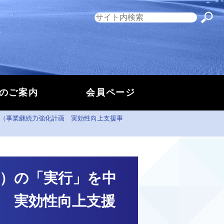
のご案内
会員ページ
（事業継続力強化計画 実効性向上支援事
）の「実行」を中
 実効性向上支援