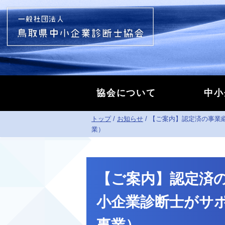
このページの本文へ
協会について
中小
現
トップ
/
お知らせ
/
【ご案内】認定済の事業
在
業）
の
位
置：
【ご案内】認定済
小企業診断士がサ