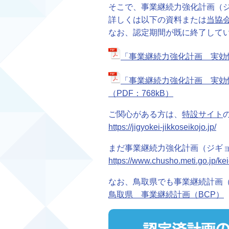
そこで、事業継続力強化計画（
詳しくは以下の資料または
当協会
なお、認定期間が既に終了して
「事業継続力強化計画 実効性
「事業継続力強化計画 実効
（PDF：768kB）
ご関心がある方は、
特設サイト
https://jigyokei-jikkoseikojo.jp/
まだ事業継続力強化計画（ジギ
https://www.chusho.meti.go.jp/kei
なお、鳥取県でも事業継続計画（
鳥取県 事業継続計画（BCP）