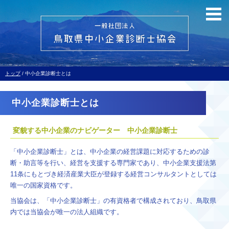
このページの本文へ
現
トップ
/
中小企業診断士とは
在
の
中小企業診断士とは
位
置：
変貌する中小企業のナビゲーター 中小企業診断士
「中小企業診断士」とは、中小企業の経営課題に対応するための診
断・助言等を行い、経営を支援する専門家であり、中小企業支援法第
11条にもとづき経済産業大臣が登録する経営コンサルタントとしては
唯一の国家資格です。
当協会は、「中小企業診断士」の有資格者で構成されており、鳥取県
内では当協会が唯一の法人組織です。