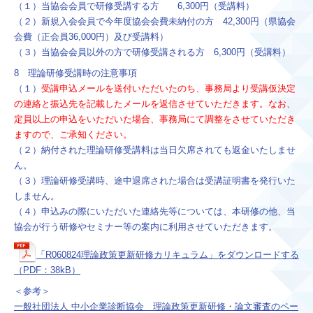
（１）当協会会員で研修受講する方 6,300円（受講料）
（２）新規入会会員で今年度協会会費未納付の方 42,300円（県協会
会費（正会員36,000円）及び受講料）
（３）当協会会員以外の方で研修受講される方 6,300円（受講料）
8 理論研修受講時の注意事項
（１）
受講申込メールを送付いただいたのち、事務局より受講仮決定
の連絡と振込先を記載したメールを返信させていただきます。なお、
定員以上の申込をいただいた場合、事務局にて調整をさせていただき
ますので、ご承知ください。
（２）納付された理論研修受講料は当日欠席されても返金いたしませ
ん。
（３）理論研修受講時、途中退席された場合は受講証明書を発行いた
しません。
（４）申込みの際にいただいた連絡先等については、本研修の他、当
協会が行う研修やセミナー等の案内に利用させていただきます。
「R060824理論政策更新研修カリキュラム」をダウンロードする
（PDF：38kB）
＜参考＞
一般社団法人 中小企業診断協会 理論政策更新研修・論文審査のペー