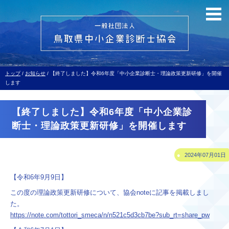
このページの本文へ
現
トップ
/
お知らせ
/
【終了しました】令和6年度「中小企業診断士・理論政策更新研修」を開催
在
します
の
位
【終了しました】令和6年度「中小企業診
置：
断士・理論政策更新研修」を開催します
2024年07月01日
【令和6年9月9日】
この度の理論政策更新研修について、協会noteに記事を掲載しまし
た。
https://note.com/tottori_smeca/n/n521c5d3cb7be?sub_rt=share_pw