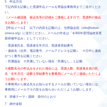
5 申込方法
下記内容を記載した受講申込メールを県協会事務局までご送付くださ
い。
（メール確認後、振込先等の詳細をご連絡しますので、受講料の振込
をお願いします）
【申込メール】 以下の内容を記載の上、当県協会宛（info@tottori-
smeca.org）に送付ください。メールの件名は「令和6年度理論政策更
新研修申込み」としてください。
・受講者氏名、受講者生年月日、受講者登録番号
・連絡先（住所、電話番号、メールアドレスを記載） ※日中に連絡
がつく番号を記載ください
・所属協会 ※所属していない場合「所属なし」と記載
※複数名分の申込みをされた場合には、受講人数、受講者全員の氏
名・生年月日・診断士登録番号を事務局にメールでご連絡いただくよ
うお願いします。
※事務局から振込先をお知らせするメールが届いていない場合には、
事務局にメールでその旨をお知らせいただくようお願いします。
6 研修テーマ・講師 添付のとおり
7 納付金額